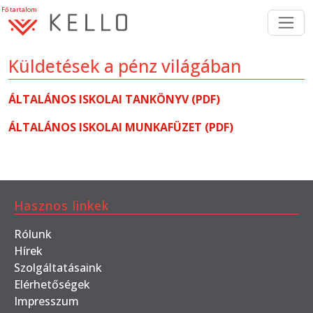
Fő tartalom
Küldetések a pénz világában
ÁLTALÁNOS ISKOLAI TANKÖNYV (PDF)
ÁLTALÁNOS ISKOLAI MUNKAFÜZET (PDF)
Hasznos linkek
Rólunk
Hírek
Szolgáltatásaink
Elérhetőségek
Impresszum