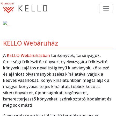
Fő tartalom
Previous
Ne
KELLO Webáruház
A
KELLO Webáruházban
tankönyvek, tananyagok,
érettségi felkészítő könyvek, nyelvvizsgára felkészítő
könyvek, sajátos nevelési igényű kiadványok, kötelező
és ajánlott olvasmányok széles kínálatával várjuk a
kedves vásárlókat. Könyv kínálatunkban megtalálják a
magyar könyvpiac teljes kínálatát, többek között:
sikerkönyveket, újdonságokat, regényeket,
ismeretterjesztő könyveket, szórakoztató irodalmat és
még sok mást!
A webáruházunkban található termékek gyors és